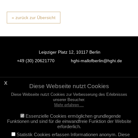
« zurück zur Übersicht
Leipziger Platz 12, 10117 Berlin
+49 (30) 20621770
hghi-mallofberlin@hghi.de
FB
IN
TT
Anfahrt
Service-Überblick
Diese Webseite nutzt Cookies
Öffnungszeiten
Jobs
Diese Webseite nutzt Cookies zur Verbesserung des Erlebnisses
unserer Besucher.
Tax Free Shopping
Newsletter
Mehr erfahren ...
Vermietung
Impressum
Datenschutz
Essenzielle Cookies ermöglichen grundlegende
Funktionen und sind für die einwandfreie Funktion der Website
erforderlich.
Statistik Cookies erfassen Informationen anonym. Diese