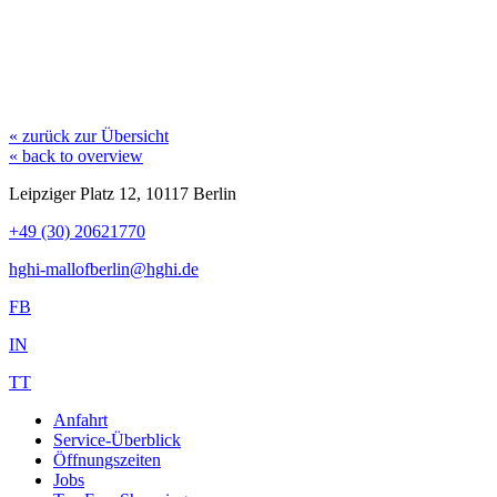
« zurück zur Übersicht
« back to overview
Leipziger Platz 12, 10117 Berlin
+49 (30) 20621770
hghi-mallofberlin@hghi.de
FB
IN
TT
Anfahrt
Service-Überblick
Öffnungszeiten
Jobs