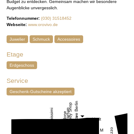
Budget zu entdecken. Gemeinsam machen wir besondere
Augenblicke unvergesslich.
Telefonnummer:
(030) 31518452
Webseite:
www.orovivo.de
Juwelier
Schmuck
Accessoires
Etage
Erdgeschoss
Service
Geschenk-Gutscheine akzeptiert
I Love Berlin
The Body Shop
Loris Parfum
Intimissimi
Jo Malone
al teatro
Lindt
C
Pull&Bear
Vero Moda
Calzedonia
Café
H & M
Po
La
Loris Parfum