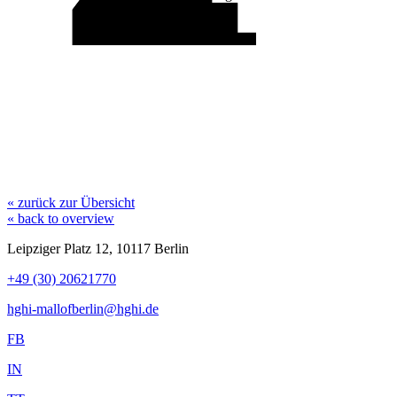
Nanu Nana
Mumuso
karaca
Aldi
dm
« zurück zur Übersicht
« back to overview
Leipziger Platz 12, 10117 Berlin
+49 (30) 20621770
hghi-mallofberlin@hghi.de
FB
IN