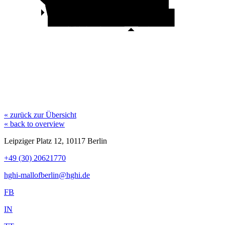
Phase Eight
Beef Grill Club
Look 54
Lovisa
Bijou
Brigitte
Zara Home
Abercrombie
C & A
& Fitch
Zara Man
Apotheke
Motel One
« zurück zur Übersicht
« back to overview
Leipziger Platz 12, 10117 Berlin
+49 (30) 20621770
hghi-mallofberlin@hghi.de
FB
IN