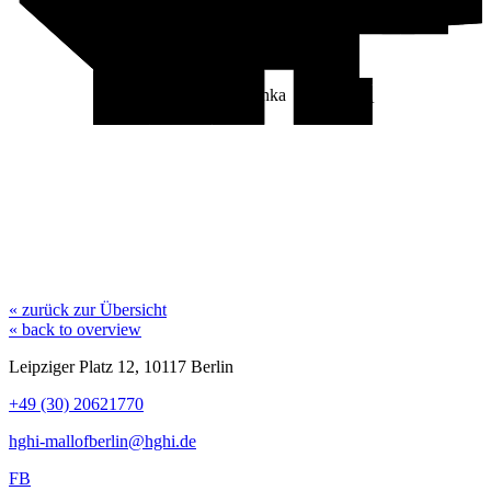
Mumu Beauty
Tommy Jeans
Pepe Jeans
Capello Cap
Sock Atomica
Ormado
Replay
G-Star
Oak
Aris Art of Diamond
Levi's
Olymp
BioTechUSA
JD Sports
Zara
Gilly
Hicks
Calvin Klein
Jeans
Bershka
C & A
Zara Man
Hollister
« zurück zur Übersicht
« back to overview
Leipziger Platz 12, 10117 Berlin
+49 (30) 20621770
hghi-mallofberlin@hghi.de
FB