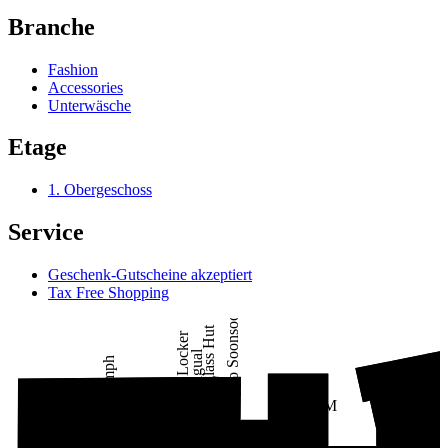
Branche
Fashion
Accessories
Unterwäsche
Etage
1. Obergeschoss
Service
Geschenk-Gutscheine akzeptiert
Tax Free Shopping
Yeppo Soonsoo
Sunglass Hut
Foot Locker
Desigual
Triumph
Sn
Shoe C
Change
Stradivarius
H & M
Lids
Kofferkult
Ormado
P&C*
Clarks Ecco
Mango